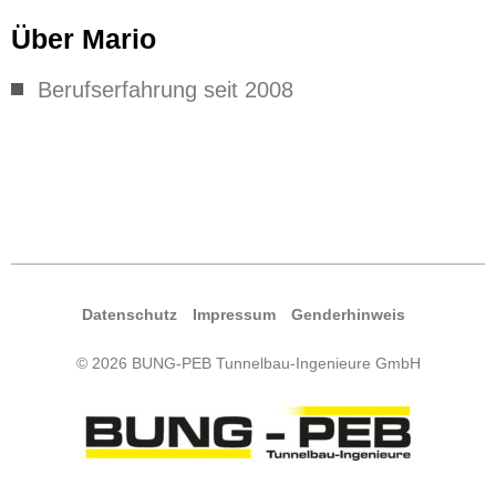
Über Mario
Berufs­er­fah­rung seit 2008
Daten­schutz
Impres­sum
Gen­der­hin­weis
© 2026 BUNG-PEB Tunnelbau-Ingenieure GmbH