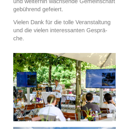
und wei­ter­hin wach­sen­de Gemein­schaft
gebüh­rend gefeiert.
Vie­len Dank für die tol­le Ver­an­stal­tung
und die vie­len inter­es­san­ten Gesprä­
che.