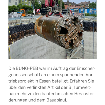
Die BUNG-PEB war im Auf­trag der Emscher­
ge­nos­sen­schaft an einem span­nen­den Vor­
triebs­pro­jekt in Essen betei­ligt. Erfah­ren Sie
über den ver­link­ten Arti­kel der B_I umwelt­
bau mehr zu den bau­tech­ni­schen Her­aus­for­
de­run­gen und dem Bauablauf.