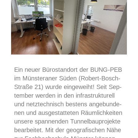
Ein neu­er Büro­stand­ort der BUNG-PEB
im Müns­te­ra­ner Süden (Robert-Bosch-
Stra­ße 21) wur­de ein­ge­weiht! Seit Sep­
tem­ber wer­den in den infra­struk­tu­rell
und netz­tech­nisch bes­tens ange­bun­de­
nen und aus­ge­stat­te­ten Räum­lich­kei­ten
unse­re span­nen­den Tun­nel­bau­pro­jek­te
bear­bei­tet. Mit der geo­gra­fi­schen Nähe