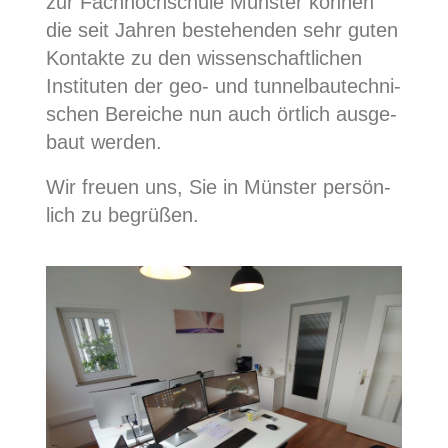
zur Fach­hoch­schu­le Müns­ter kön­nen
die seit Jah­ren bestehen­den sehr guten
Kon­tak­te zu den wis­sen­schaft­li­chen
Insti­tu­ten der geo- und tun­nel­bau­tech­ni­
schen Berei­che nun auch ört­lich aus­ge­
baut werden.
Wir freu­en uns, Sie in Müns­ter per­sön­
lich zu begrüßen.