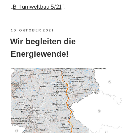
„
B_I umwelt­bau 5/21
“.
19. OKTOBER 2021
Wir beglei­ten die
Energiewende!