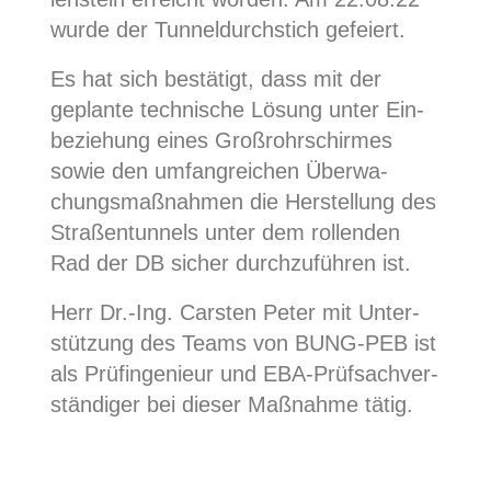
wur­de der Tun­nel­durch­stich gefei­ert.
Es hat sich bestä­tigt, dass mit der
geplan­te tech­ni­sche Lösung unter Ein­
be­zie­hung eines Groß­rohr­schir­mes
sowie den umfang­rei­chen Über­wa­
chungs­maß­nah­men die Her­stel­lung des
Stra­ßen­tun­nels unter dem rol­len­den
Rad der DB sicher durch­zu­füh­ren ist.
Herr Dr.-Ing. Cars­ten Peter mit Unter­
stüt­zung des Teams von BUNG-PEB ist
als Prüf­in­ge­nieur und EBA-Prüf­sach­ver­
stän­di­ger bei die­ser Maß­nah­me tätig.