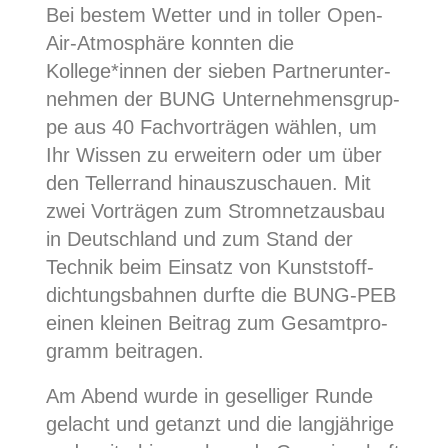
Bei bes­tem Wet­ter und in tol­ler Open-
Air-Atmo­sphä­re konn­ten die
Kollege*innen der sie­ben Part­ner­un­ter­
neh­men der BUNG Unter­neh­mens­grup­
pe aus 40 Fach­vor­trä­gen wäh­len, um
Ihr Wis­sen zu erwei­tern oder um über
den Tel­ler­rand hin­aus­zu­schau­en. Mit
zwei Vor­trä­gen zum Strom­netz­aus­bau
in Deutsch­land und zum Stand der
Tech­nik beim Ein­satz von Kunst­stoff­
dich­tungs­bah­nen durf­te die BUNG-PEB
einen klei­nen Bei­trag zum Gesamt­pro­
gramm beitragen.
Am Abend wur­de in gesel­li­ger Run­de
gelacht und getanzt und die lang­jäh­ri­ge