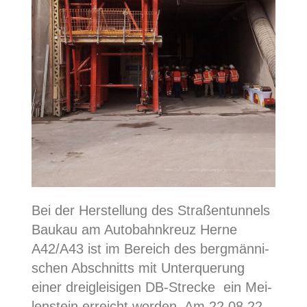
Bei der Her­stel­lung des Stra­ßen­tun­nels
Bau­kau am Auto­bahn­kreuz Her­ne
A42/A43 ist im Bereich des berg­män­ni­
schen Abschnitts mit Unter­que­rung
einer drei­glei­si­gen DB-Stre­cke
ein Mei­
len­stein erreicht wor­den. Am 22.08.22