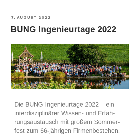
7. AUGUST 2022
BUNG Inge­nieur­ta­ge 2022
Die BUNG Inge­nieur­ta­ge 2022 – ein
inter­dis­zi­pli­nä­rer Wis­sen- und Erfah­
rungs­aus­tausch mit gro­ßem Som­mer­
fest zum 66-jäh­ri­gen Firmenbestehen.