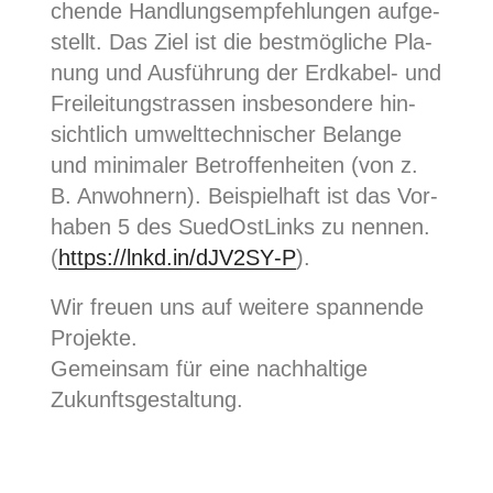
chen­de Hand­lungs­emp­feh­lun­gen auf­ge­
stellt. Das Ziel ist die best­mög­li­che Pla­
nung und Aus­füh­rung der Erd­ka­bel- und
Frei­lei­tungs­tras­sen ins­be­son­de­re hin­
sicht­lich umwelt­tech­ni­scher Belan­ge
und mini­ma­ler Betrof­fen­hei­ten (von z.
B. Anwoh­nern). Bei­spiel­haft ist das Vor­
ha­ben 5 des Sued­Ost­Links zu nen­nen.
(
https://lnkd.in/dJV2SY‑P
).
Wir freu­en uns auf wei­te­re span­nen­de
Pro­jek­te.
Gemein­sam für eine nach­hal­ti­ge
Zukunftsgestaltung.