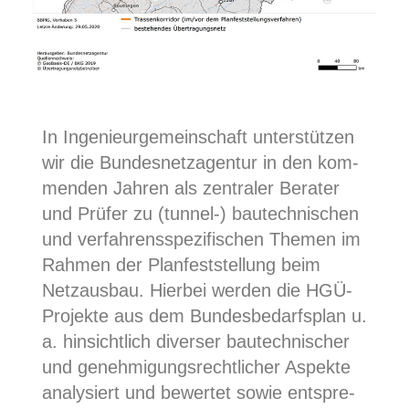
In Inge­nieur­ge­mein­schaft unter­stüt­zen
wir die Bun­des­netz­agen­tur in den kom­
men­den Jah­ren als zen­tra­ler Bera­ter
und Prü­fer zu (tun­nel-) bau­tech­ni­schen
und ver­fah­rens­spe­zi­fi­schen The­men im
Rah­men der Plan­fest­stel­lung beim
Netz­aus­bau. Hier­bei wer­den die HGÜ-
Pro­jek­te aus dem Bun­des­be­darfs­plan u.
a. hin­sicht­lich diver­ser bau­tech­ni­scher
und geneh­mi­gungs­recht­li­cher Aspek­te
ana­ly­siert und bewer­tet sowie ent­spre­