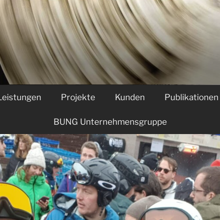
Leis­tun­gen
Pro­jek­te
Kunden
Publi­ka­tio­nen
BUNG Unternehmensgruppe