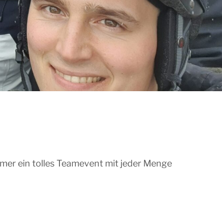
mer ein tol­les Team­e­vent mit jeder Men­ge