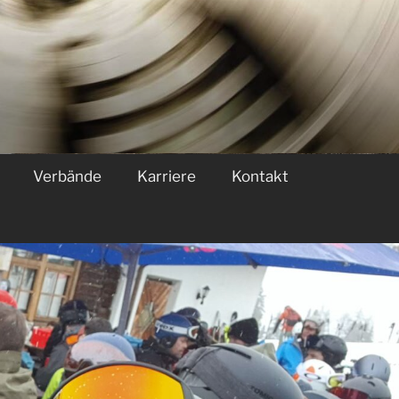
Ver­bän­de
Kar­rie­re
Kon­takt