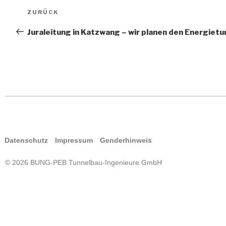
ZURÜCK
Jura­lei­tung in Katzwang – wir pla­nen den Ener­gie­t
Daten­schutz
Impres­sum
Gen­der­hin­weis
© 2026 BUNG-PEB Tunnelbau-Ingenieure GmbH