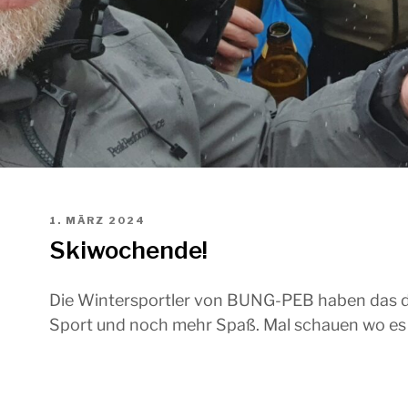
1. MÄRZ 2024
Ski­wo­chen­de!
Die Win­ter­sport­ler von BUNG-PEB haben das dies
Sport und noch mehr Spaß. Mal schau­en wo es n