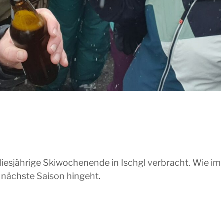
­jäh­ri­ge Ski­wo­chen­en­de in Ischgl ver­bracht. Wie im
ächs­te Sai­son hingeht.