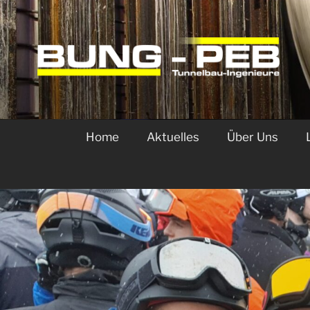
BUNG-PEB
Home
Aktu­el­les
Über Uns