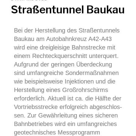
Stra­ßen­tun­nel Baukau
Bei der Her­stel­lung des Stra­ßen­tun­nels
Bau­kau am Auto­bahn­kreuz A42-A43
wird eine drei­glei­si­ge Bahn­stre­cke mit
einem Recht­eck­quer­schnitt unter­quert.
Auf­grund der gerin­gen Über­de­ckung
sind umfang­rei­che Son­der­maß­nah­men
wie bei­spiels­wei­se Injek­tio­nen und die
Her­stel­lung eines Groß­rohr­schirms
erfor­der­lich. Aktu­ell ist ca. die Hälf­te der
Vor­triebs­stre­cke erfolg­reich abge­schlos­
sen. Zur Gewähr­lei­tung eines siche­ren
Bahn­be­trie­bes wird ein umfang­rei­ches
geo­tech­ni­sches Mess­pro­gramm