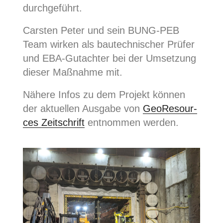
durchgeführt.
Cars­ten Peter und sein BUNG-PEB
Team wir­ken als bau­tech­ni­scher Prü­fer
und EBA-Gut­ach­ter bei der Umset­zung
die­ser Maß­nah­me mit.
Nähe­re Infos zu dem Pro­jekt kön­nen
der aktu­el­len Aus­ga­be von
Geo­Re­sour­
ces Zeit­schrift
ent­nom­men werden.